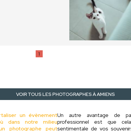
1
VOIR TOUS LES PHOTOGRAPHES À AMIENS
rtaliser un évènement
Un autre avantage de p
ù dans notre milieu
professionnel est que cel
d'un photographe peut
sentimentale de vos souveni