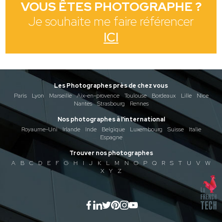
VOUS ÊTES PHOTOGRAPHE ?
Je souhaite me faire référencer
ICI
Les Photographes près de chez vous
Paris
Lyon
Marseille
Aix-en-provence
Toulouse
Bordeaux
Lille
Nice
Nantes
Strasbourg
Rennes
Nos photographes à l'international
Royaume-Uni
Irlande
Inde
Belgique
Luxembourg
Suisse
Italie
Espagne
Trouver nos photographes
A
B
C
D
E
F
G
H
I
J
K
L
M
N
O
P
Q
R
S
T
U
V
W
X
Y
Z