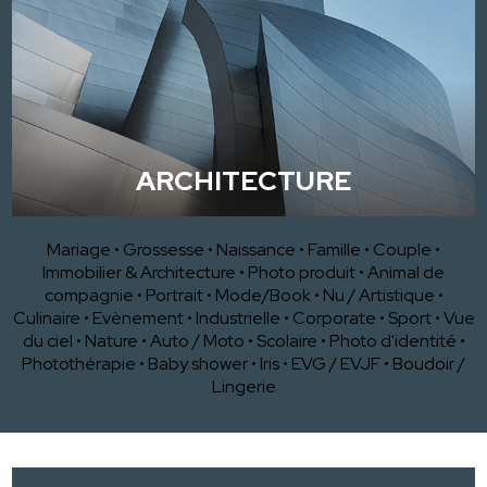
ARCHITECTURE
Mariage
•
Grossesse
•
Naissance
•
Famille
•
Couple
•
Immobilier & Architecture
•
Photo produit
•
Animal de
compagnie
•
Portrait
•
Mode/Book
•
Nu / Artistique
•
Culinaire
•
Evènement
•
Industrielle
•
Corporate
•
Sport
•
Vue
du ciel
•
Nature
•
Auto / Moto
•
Scolaire
•
Photo d'identité
•
Photothérapie
•
Baby shower
•
Iris
•
EVG / EVJF
•
Boudoir /
Lingerie