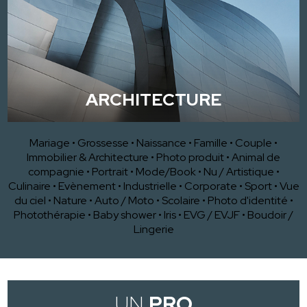
ARCHITECTURE
Mariage
•
Grossesse
•
Naissance
•
Famille
•
Couple
•
Immobilier & Architecture
•
Photo produit
•
Animal de
compagnie
•
Portrait
•
Mode/Book
•
Nu / Artistique
•
Culinaire
•
Evènement
•
Industrielle
•
Corporate
•
Sport
•
Vue
du ciel
•
Nature
•
Auto / Moto
•
Scolaire
•
Photo d'identité
•
Photothérapie
•
Baby shower
•
Iris
•
EVG / EVJF
•
Boudoir /
Lingerie
UN
PRO