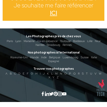
Je souhaite me faire référencer
ICI
Les Photographes près de chez vous
Paris
Lyon
Marseille
Aix-en-provence
Toulouse
Bordeaux
Lille
Nice
Nantes
Strasbourg
Rennes
Nos photographes à l'international
Royaume-Uni
Irlande
Inde
Belgique
Luxembourg
Suisse
Italie
Espagne
Trouver nos photographes
A
B
C
D
E
F
G
H
I
J
K
L
M
N
O
P
Q
R
S
T
U
V
W
X
Y
Z